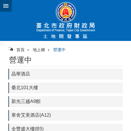
跳到主要內容區塊
:::
:::
首頁
地上權
營運中
營運中
晶華酒店
臺北101大樓
新光三越A9館
寒舍艾美酒店(A12)
全豐盛大樓(B5)