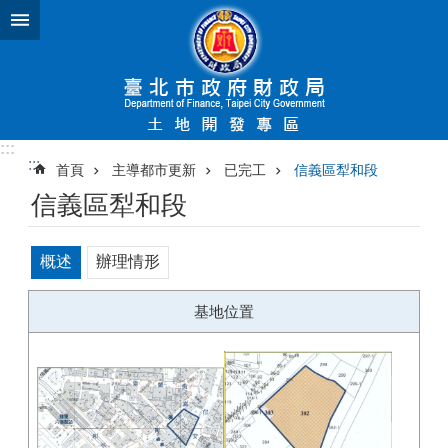
跳到主要內容區塊
:::
:::
首頁
主導都市更新
已完工
信義區犁和段
信義區犁和段
概述
辦理情形
基地位置