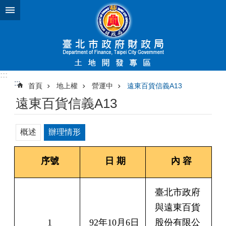
跳到主要內容區塊
:::
:::
首頁
地上權
營運中
遠東百貨信義A13
遠東百貨信義A13
概述
辦理情形
序號
日 期
內 容
臺北市政府
與遠東百貨
1
92年10月6日
股份有限公