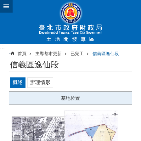
跳到主要內容區塊
:::
:::
首頁
主導都市更新
已完工
信義區逸仙段
信義區逸仙段
概述
辦理情形
基地位置