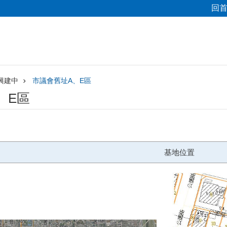
回
興建中
市議會舊址A、E區
、E區
基地位置