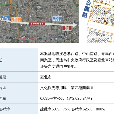
本案基地臨接忠孝西路、中山南路、青島西
述
商業區，周邊為中央政府行政區及臺北車站
運等之交通門戶要地。
權屬
臺北市
分區
文化觀光專用區、第四種商業區
面積
6,695平方公尺（約2,025.24坪）
/容積率
建蔽率60%、75% 容積率625%、800%