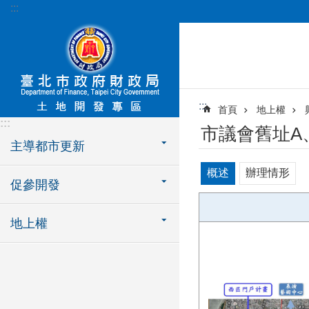
:::
跳到主要內容區塊
:::
首頁
地上權
:::
市議會舊址A
主導都市更新
概述
辦理情形
促參開發
地上權